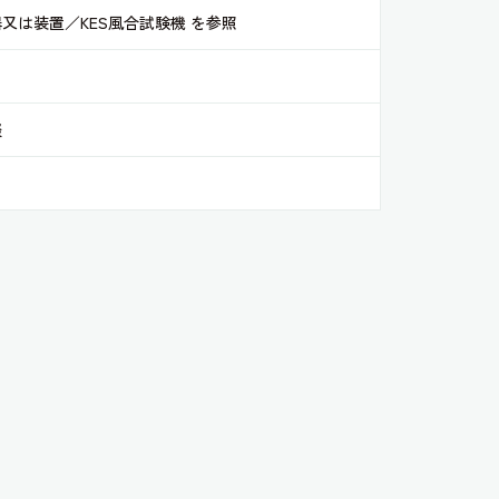
又は装置／KES風合試験機 を参照
談