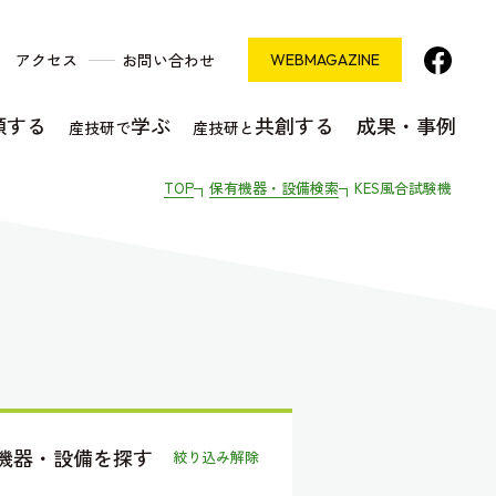
アクセス
お問い合わせ
WEB
MAGAZINE
頼する
学ぶ
共創する
成果・事例
産技研で
産技研と
TOP
保有機器・設備検索
KES風合試験機
機器・設備を探す
絞り込み解除