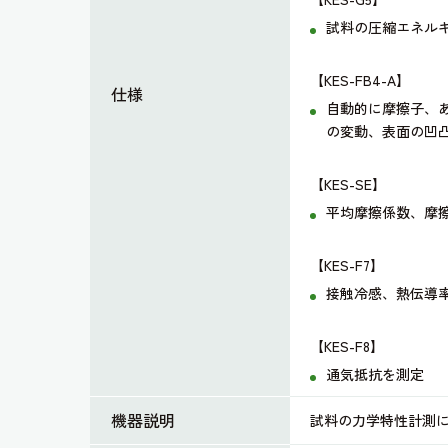
試料の圧縮エネル
【KES-FB4-A】
仕様
自動的に摩擦子、
の変動、表面の凹
【KES-SE】
平均摩擦係数、摩
【KES-F7】
接触冷感、熱伝導
【KES-F8】
通気抵抗を測定
機器説明
試料の力学特性計測