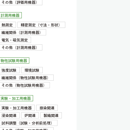
その他（評価用機器）
計測用機器
熱測定
精密測定（寸法・形状）
繊維関係（計測用機器）
電気・磁気測定
その他（計測用機器）
物性試験用機器
強度試験
環境試験
繊維関係（物性試験用機器）
その他（物性試験用機器）
実験・加工用機器
実験・加工用機器
捺染関連
浸染関連
炉関連
製織関連
試料調整（試験・分析前処理）