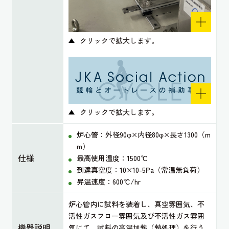
クリックで拡大します。
クリックで拡大します。
炉心管：外径90φ×内径80φ×長さ1300（m
m）
仕様
最高使用温度：1500℃
到達真空度：10×10-5Pa（常温無負荷）
昇温速度：600℃/hr
炉心管内に試料を装着し、真空雰囲気、不
活性ガスフロー雰囲気及び不活性ガス雰囲
機器説明
気にて、試料の高温加熱（熱処理）を行う