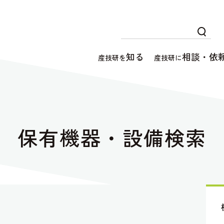
知る
相談・依
産技研を
産技研に
保有機器・設備検索