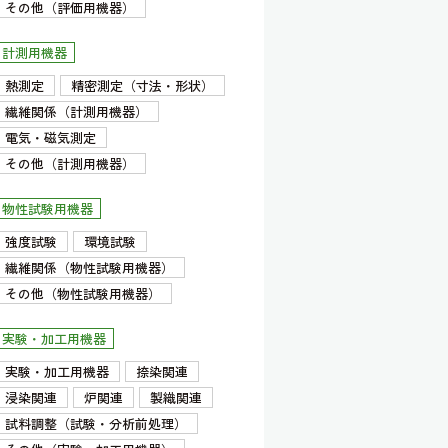
その他（評価用機器）
計測用機器
熱測定
精密測定（寸法・形状）
繊維関係（計測用機器）
電気・磁気測定
その他（計測用機器）
物性試験用機器
強度試験
環境試験
繊維関係（物性試験用機器）
その他（物性試験用機器）
実験・加工用機器
実験・加工用機器
捺染関連
浸染関連
炉関連
製織関連
試料調整（試験・分析前処理）