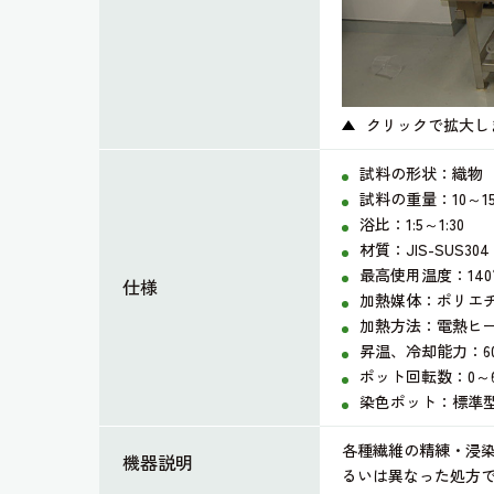
クリックで拡大し
試料の形状：織物
試料の重量：10～15
浴比：1:5～1:30
材質：JIS-SUS304
最高使用温度：140
仕様
加熱媒体：ポリエ
加熱方法：電熱ヒーター
昇温、冷却能力：60～
ポット回転数：0～6
染色ポット：標準型 直
各種繊維の精練・浸
機器説明
るいは異なった処方で