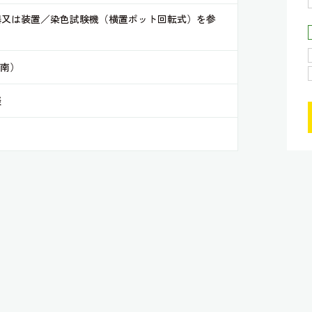
器又は装置／染色試験機（横置ポット回転式）を参
（南）
談