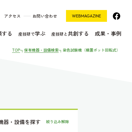
アクセス
お問い合わせ
WEB
MAGAZINE
頼する
学ぶ
共創する
成果・事例
産技研で
産技研と
TOP
保有機器・設備検索
染色試験機（横置ポット回転式）
機器・設備を探す
絞り込み解除