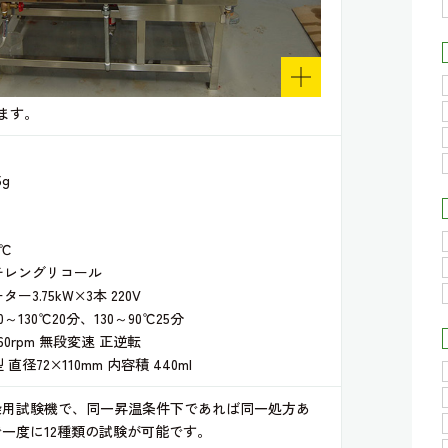
ます。
g
℃
チレングリコール
3.75kW×3本 220V
130℃20分、130～90℃25分
0rpm 無段変速 正逆転
径72×110mm 内容積 440ml
染用試験機で、同一昇温条件下であれば同一処方あ
一度に12種類の試験が可能です。