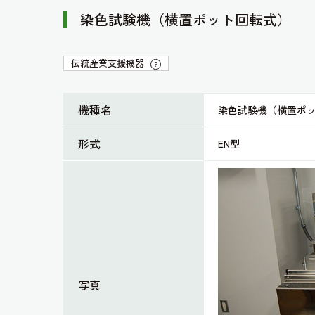
染色試験機（横置ポット回転式）
伝統産業支援機器
?
機種名
染色試験機（横置ポ
形式
EN型
写真