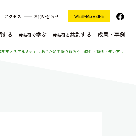
アクセス
お問い合わせ
WEB
MAGAZINE
頼する
学ぶ
共創する
成果・事例
産技研で
産技研と
産業を支えるアルミナ」～あらためて振り返ろう、特性・製法・使い方～