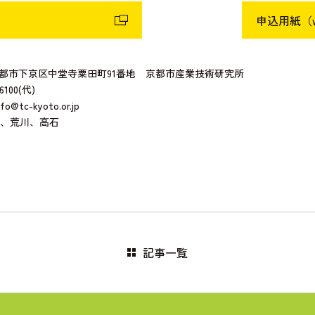
申込用紙（w
 京都市下京区中堂寺粟田町91番地 京都市産業技術研究所
100(代)
o@tc-kyoto.or.jp
、荒川、高石
記事一覧