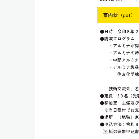
案内状（pdf）
●日時 令和８年２月５
●講演プログラム 
・アルミナが得
・アルミナの特性
・中間アルミナ、
・アルミナ製品
住友化学株式会社
星川 豊久
技術交流会、名刺交
●定員 3０名（先
●参加費 主催及び共
※当日受付でお支
●場所 （地独）京
●申込方法：令和８
（別紙の参加申込書