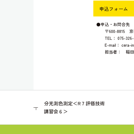
申込フォーム
●申込・お問合先
〒600-8815
TEL： 075-326-6
E-mail： cera-inf
担当者： 稲田
分光測色測定＜R７評価技術
講習会６＞