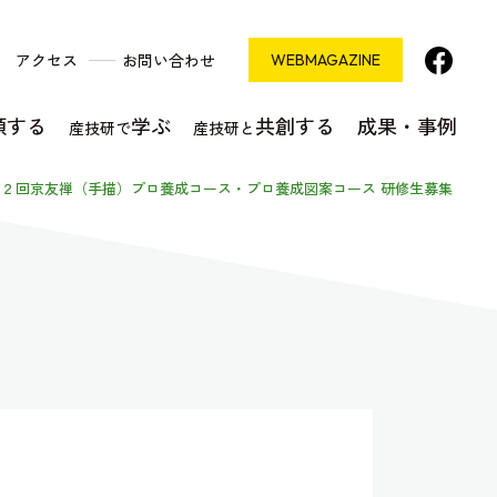
アクセス
お問い合わせ
WEB
MAGAZINE
頼する
学ぶ
共創する
成果・事例
産技研で
産技研と
1２回京友禅（手描）プロ養成コース・プロ養成図案コース 研修生募集