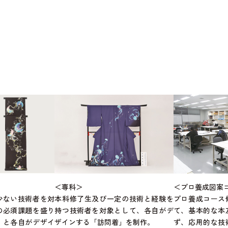
＜専科＞
＜プロ養成図案
少ない技術者を対
本科修了生及び一定の技術と経験を
プロ養成コース
の必須課題を盛り
持つ技術者を対象として、各自がデ
て、基本的な本
」と各自がデザイ
ザインする「訪問着」を制作。
ず、応用的な技