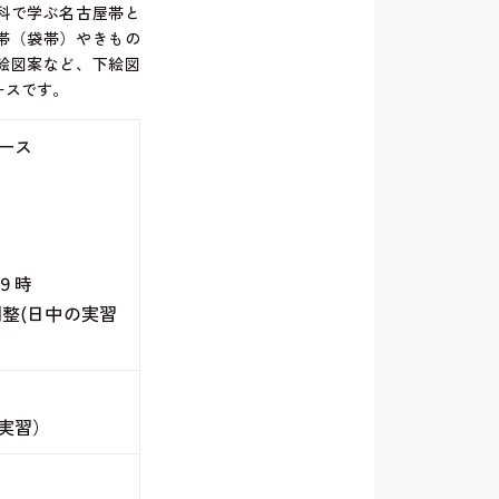
科で学ぶ名古屋帯と
帯（袋帯）やきもの
絵図案など、下絵図
ースです。
ース
９時
整(日中の実習
実習）