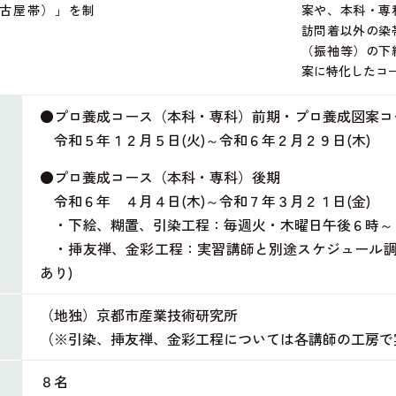
古屋帯）」を制
案や、本科・専
訪問着以外の染
（振袖等）の下
案に特化したコ
●プロ養成コース（本科・専科）前期・プロ養成図案コ
令和５年１２月５日(火)～令和６年２月２９日(木)
●プロ養成コース（本科・専科）後期
令和６年 ４月４日(木)～令和７年３月２１日(金)
・下絵、糊置、引染工程：毎週火・木曜日午後６時～
・挿友禅、金彩工程：実習講師と別途スケジュール調
あり)
（地独）京都市産業技術研究所
（※引染、挿友禅、金彩工程については各講師の工房で
８名