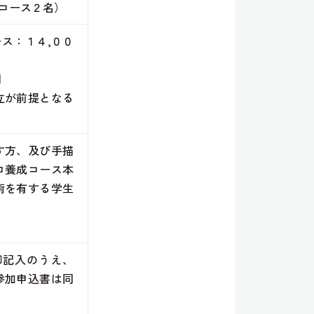
コース２名）
ス：１４,００
円
立が前提となる
す方、及び手描
ロ養成コース本
術を有する学生
御記入のうえ、
参加申込書は同