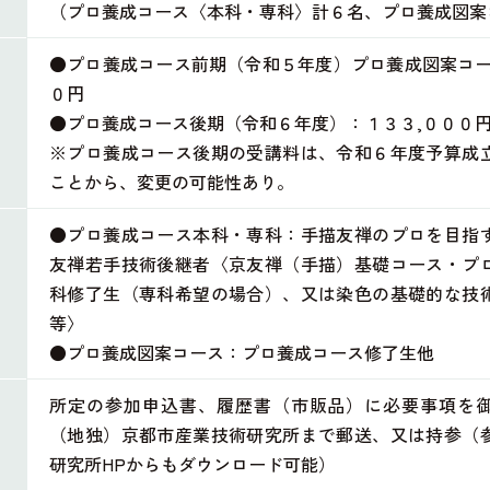
（プロ養成コース〈本科・専科〉計６名、プロ養成図案
●プロ養成コース前期（令和５年度）プロ養成図案コー
０円
●プロ養成コース後期（令和６年度）：１３３,０００
※プロ養成コース後期の受講料は、令和６年度予算成
ことから、変更の可能性あり。
●プロ養成コース本科・専科：手描友禅のプロを目指
友禅若手技術後継者〈京友禅（手描）基礎コース・プ
科修了生（専科希望の場合）、又は染色の基礎的な技
等〉
●プロ養成図案コース：プロ養成コース修了生他
所定の参加申込書、履歴書（市販品）に必要事項を
（地独）京都市産業技術研究所まで郵送、又は持参（
研究所HPからもダウンロード可能）