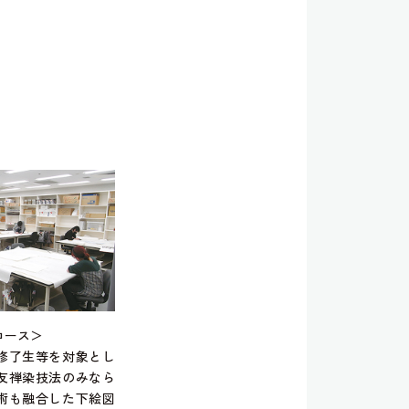
コース＞
修了生等を対象とし
友禅染技法のみなら
術も融合した下絵図