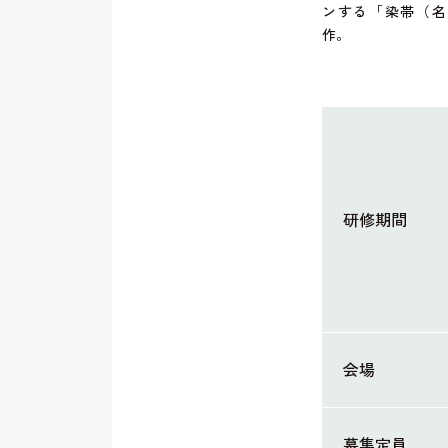
ンする「染帯（名
作。
研修期間
会場
募集定員