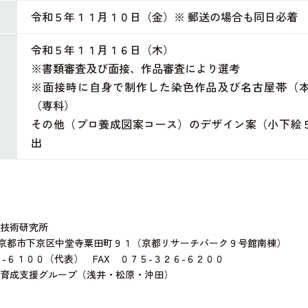
令和５年１１月１０日（金）※ 郵送の場合も同日必着
令和５年１１月１６日（木）
※書類審査及び面接、作品審査により選考
※面接時に自身で制作した染色作品及び名古屋帯（
（専科）
その他（プロ養成図案コース）のデザイン案（小下絵
出
技術研究所
 京都市下京区中堂寺粟田町９１（京都リサーチパーク９号館南棟）
６-６１００（代表） FAX ０７５-３２６-６２００
育成支援グループ（浅井・松原・沖田）