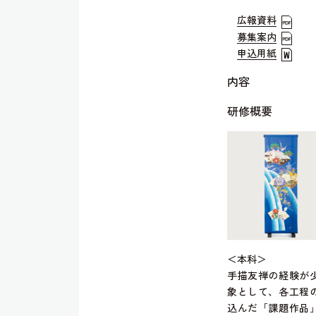
広報資料
募集案内
申込用紙
内容
研修概要
＜本科＞
手描友禅の経験が
象として、各工程
込んだ「課題作品