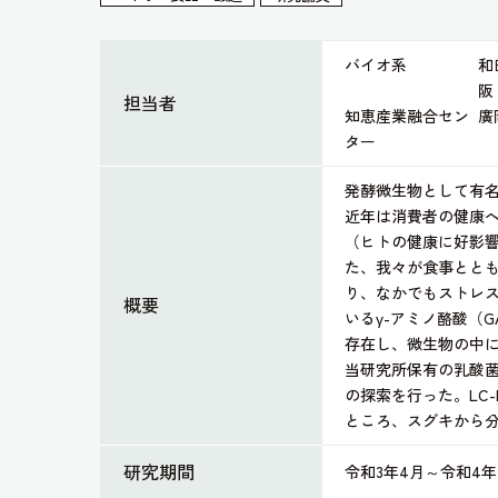
バイオ系
和
阪
担当者
知恵産業融合セン
廣
ター
発酵微生物として有
近年は消費者の健康
（ヒトの健康に好影
た、我々が食事とと
り、なかでもストレ
概要
いるγ-アミノ酪酸（G
存在し、微生物の中に
当研究所保有の乳酸菌
の探索を行った。LC
ところ、スグキから分
研究期間
令和3年4月～令和4年