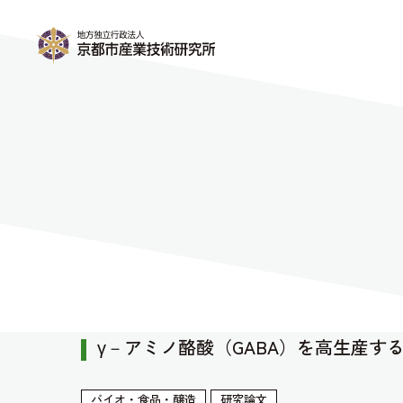
γ－アミノ酪酸（GABA）を高生産す
バイオ・食品・醸造
研究論文