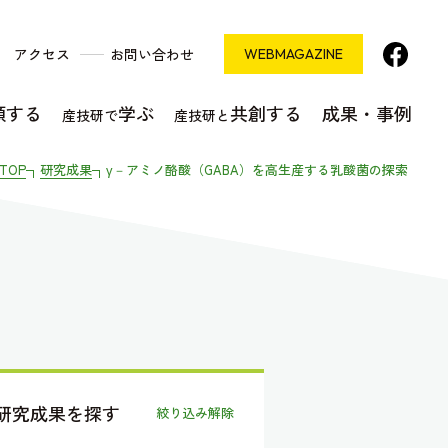
アクセス
お問い合わせ
WEB
MAGAZINE
頼する
学ぶ
共創する
成果・事例
産技研で
産技研と
TOP
研究成果
γ－アミノ酪酸（GABA）を高生産する乳酸菌の探索
研究成果を探す
絞り込み解除