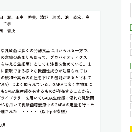
田 潤、田中 秀典、清野 珠美、泊 直宏、高
 千尋
岡 青央
名な乳酸菌は多くの発酵食品に用いられる一方で、
への意識の高まりもあって、プロバイオティクス
響を与える生細菌）としても注目を集めている。ま
もに摂取できる様々な機能性成分が注目されてお
スの緩和や高めの血圧を下げる機能があるとされて
ABA）はよく知られている。GABAは広く生物界に
もGABA生産能を有するものが存在することから、
ライブラリーを用いてGABA生産能に優れた乳酸菌
-MSを用いて乳酸菌培養液中のGABAの定量を行った
離された ・・・・（以下pdf参照）
3月