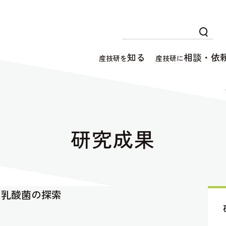
知る
相談・依
産技研を
産技研に
研究成果
る乳酸菌の探索