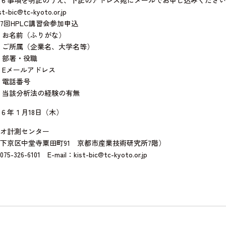
c@tc-kyoto.or.jp
HPLC講習会参加申込
お名前（ふりがな）
企業名、大学名等）
・役職
ルアドレス
番号
析法の経験の有無
６年１月18日（木）
オ計測センター
堂寺粟田町91 京都市産業技術研究所7階）
01 E-mail：kist-bic@tc-kyoto.or.jp