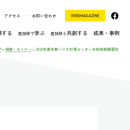
アクセス
お問い合わせ
WEB
MAGAZINE
頼する
学ぶ
共創する
成果・事例
産技研で
産技研と
P
研修・セミナー
2023年度京都バイオ計測センター分析技術講習会