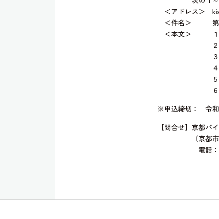
＜アドレス＞ kist-bi
＜件名＞ 第7回
＜本文＞ １ 
２ ご所属（
３ 部署
４ Eメー
５ 電話
６ 当該分
※申込締切： 令和
【問合せ】京都バイ
（京都市下京区中
電話：075-326-61