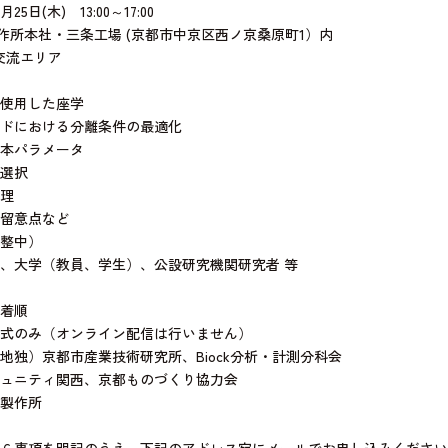
日(木) 13:00～17:00
製作所本社・三条工場 (京都市中京区西ノ京桑原町1）内
流エリア
用した座学
おける分離条件の最適化
パラメータ
選択
理
意点など
中）
、大学（教員、学生）、公設研究機関研究者 等
先着順
式のみ（オンライン配信は行いません）
地独）京都市産業技術研究所、Biock分析・計測分科会
ュニティ関西、京都ものづくり協力会
製作所
を明記のうえ、下記のアドレス宛にメールでお申し込みください