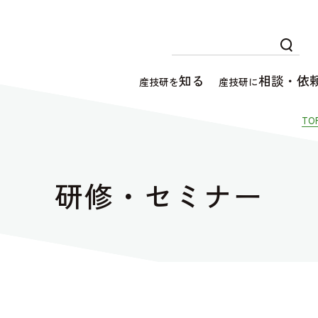
知る
相談・依
産技研を
産技研に
TO
研修・セミナー