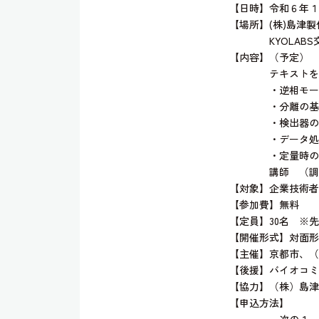
【日時】令和６年１月25
【場所】(株)島津
KYOLABS交
【内容】（予定）
テキストを使
・逆相モードに
・分離の基本
・検出器の
・データ処
・定量時の留
講師 （調整
【対象】企業技術者
【参加費】無料
【定員】30名 ※
【開催形式】対面形
【主催】京都市、（
【後援】バイオコミ
【協力】（株）島津
【申込方法】
次の１～６事項