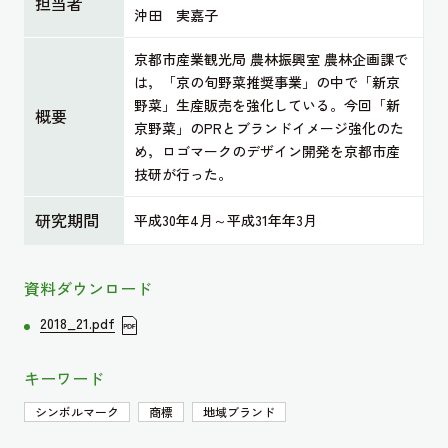
担当者
沖田 実嘉子
京都市産業観光局 農林振興室 農林企画課で
は，「京の旬野菜推奨事業」の中で「新京
野菜」生産販売を強化している。今回「新
概要
京野菜」のPRとブランドイメージ強化のた
め，ロゴマークのデザイン開発を京都市産
技研が行った。
研究期間
平成30年4月～平成31年年3月
資料ダウンロード
2018_21.pdf
キーワード
シンボルマーク
商標
地域ブランド