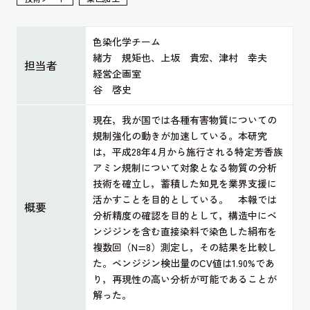
色染化学チーム
緒方 規矩也、上坂 貴宏、津村 幸夫
担当者
経営企画室
谷 啓史
現在，我が国では各種有害物質についての
規制強化の動きが加速している。本研究
は，平成28年4月から施行される特定芳香族
アミン規制について対象となる物質の分析
技術を確立し，蓄積した知見を業界支援に
活かすことを目的としている。 本報では
概要
分析精度の確認を目的として，構造中にベ
ンジジンを含む直接染料で染色した絹布を
複数回（N=8）測定し，その結果を比較し
た。ベンジジン検出量のCV値は1.90%であ
り，再現性の高い分析が可能であることが
解った。