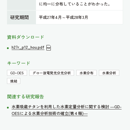
に均一に分布していることがわかった。
研究期間
平成27年4月～平成28年3月
資料ダウンロード
h27r_p12_hou.pdf
キーワード
GD-OES
グロー放電発光分光分析
水素分布
水素分析
焼結
関連する研究報告
水素吸蔵チタンを利用した水素定量分析に関する検討 ―GD-
OESによる水素分析技術の確立(第４報)―