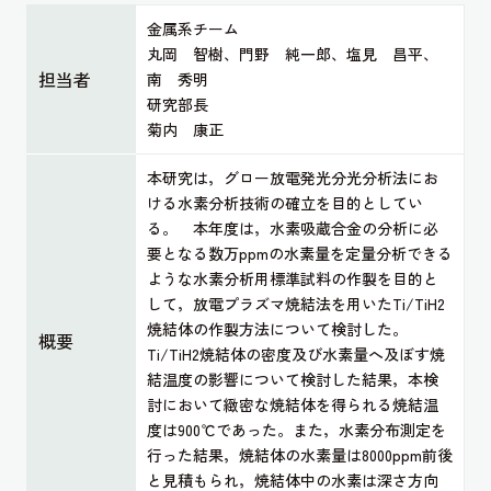
金属系チーム
丸岡 智樹、門野 純一郎、塩見 昌平、
担当者
南 秀明
研究部長
菊内 康正
本研究は，グロー放電発光分光分析法にお
ける水素分析技術の確立を目的としてい
る。 本年度は，水素吸蔵合金の分析に必
要となる数万ppmの水素量を定量分析できる
ような水素分析用標準試料の作製を目的と
して，放電プラズマ焼結法を用いたTi/TiH2
焼結体の作製方法について検討した。
概要
Ti/TiH2焼結体の密度及び水素量へ及ぼす焼
結温度の影響について検討した結果，本検
討において緻密な焼結体を得られる焼結温
度は900℃であった。また，水素分布測定を
行った結果，焼結体の水素量は8000ppm前後
と見積もられ，焼結体中の水素は深さ方向