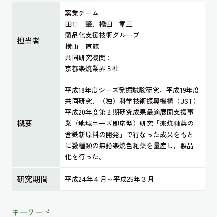
窯業チーム
田口 肇、橋田 章三
製品化支援技術グループ
担当者
横山 直範
共同研究機関：
京都楽焼業界８社
平成18年度シーズ発掘試験研究，平成19年度
共同研究，（独）科学技術振興機構（JST）
平成20年度第２期研究成果最適展開支援事
概要
業（地域ニーズ即応型）研究「楽焼釉薬の
含鉄新原料の開発」で行なった成果をもと
に数種類の無鉛楽焼色釉薬を量産し，製品
化を行った。
研究期間
平成24年４月～平成25年３月
キーワード