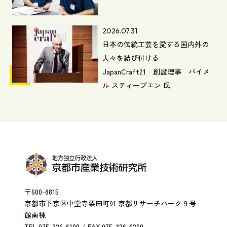
2026.07.31
日本の伝統工芸を愛する国内外の
人々を結び付ける
JapanCraft21 創設理事 バイメ
ル スティーブエン 氏
〒600-8815
京都市下京区中堂寺粟田町91 京都リサーチパーク９号
館南棟
TEL.075-326-6100 / FAX.075-326-6200