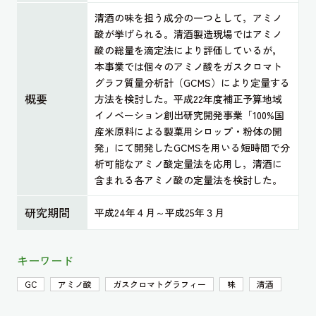
清酒の味を担う成分の一つとして，アミノ
酸が挙げられる。清酒製造現場ではアミノ
酸の総量を滴定法により評価しているが，
本事業では個々のアミノ酸をガスクロマト
グラフ質量分析計（GCMS）により定量する
概要
方法を検討した。平成22年度補正予算地域
イノベーション創出研究開発事業「100%国
産米原料による製菓用シロップ・粉体の開
発」にて開発したGCMSを用いる短時間で分
析可能なアミノ酸定量法を応用し，清酒に
含まれる各アミノ酸の定量法を検討した。
研究期間
平成24年４月～平成25年３月
キーワード
GC
アミノ酸
ガスクロマトグラフィー
味
清酒