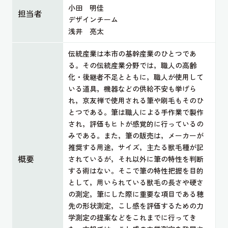
小田 明佳
担当者
デザインチーム
浅井 亮太
伝統産業は本市の基幹産業のひとつであ
る。その伝統産業分野では，職人の高齢
化・後継者不足とともに，職人が使用して
いる道具，機器などの供給不安も挙げら
れ，京友禅で使用される筆や刷毛もそのひ
とつである。筆は職人による手作業で製作
され，評価もヒトが感覚的に行っているの
みである。また，筆の販売は，メーカーが
推奨する用途，サイズ，主たる獣毛種が記
概要
されているが，それ以外に筆の特性を判断
する術はない。そこで筆の特性把握を目的
として，用いられている獣毛の長さや硬さ
の測定，筆にした際に重要な項目である穂
先の形状測定，こし感を評価するための力
学測定の提案などをこれまでに行ってき