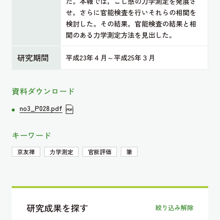
た。本報では，こし感の力学測定を発展さ
せ，さらに官能検査を行いそれらの相関を
検討した。その結果，官能検査の結果と相
関のある力学測定方法を見出した。
研究期間
平成23年４月～平成25年３月
資料ダウンロード
no3_P028.pdf
キーワード
京友禅
力学測定
官能評価
筆
研究成果を探す
絞り込み解除