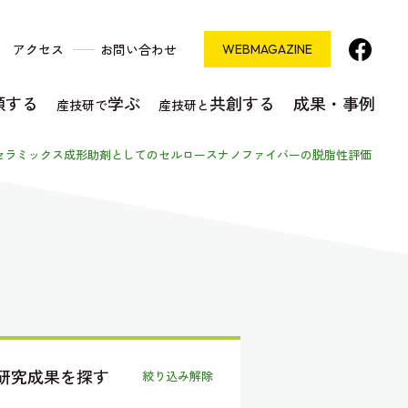
アクセス
お問い合わせ
WEB
MAGAZINE
頼する
学ぶ
共創する
成果・事例
産技研で
産技研と
セラミックス成形助剤としてのセルロースナノファイバーの脱脂性評価
研究成果を探す
絞り込み解除