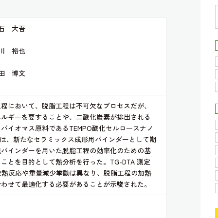
石 大吾
川 裕也
田 博文
工程において、脱脂工程は不可欠なプロセスだが、
ネルギーを要することや、二酸化炭素が排出される
バイオマス原料であるTEMPO酸化セルロースナノ
）は、新たなセラミックス成形用バインダーとして期
規バインダーを用いた脱脂工程の効率化のための基
ことを目的として熱分析を行った。TG-DTA 測定
の発熱反応や重量減少挙動は異なり、脱脂工程の加熱
合わせて最適化する必要があることが示唆された。