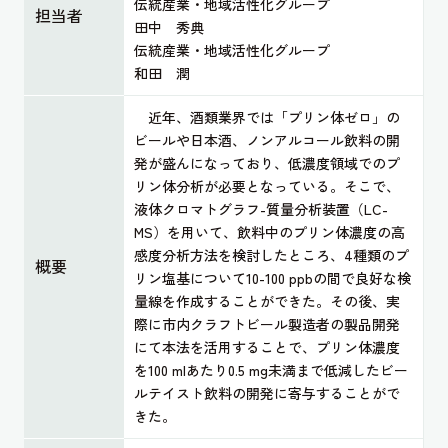
伝統産業・地域活性化グループ
担当者
田中 秀典
伝統産業・地域活性化グループ
和田 潤
近年、酒類業界では「プリン体ゼロ」の
ビールや日本酒、ノンアルコール飲料の開
発が盛んになっており、低濃度領域でのプ
リン体分析が必要となっている。そこで、
液体クロマトグラフ-質量分析装置（LC-
MS）を用いて、飲料中のプリン体濃度の高
感度分析方法を検討したところ、4種類のプ
概要
リン塩基について10-100 ppbの間で良好な検
量線を作成することができた。その後、実
際に市内クラフトビール製造者の製品開発
にて本法を活用することで、プリン体濃度
を100 mlあたり0.5 mg未満まで低減したビー
ルテイスト飲料の開発に寄与することがで
きた。