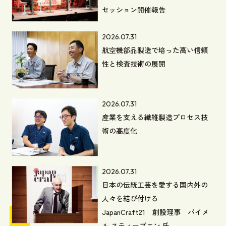
セッション開催報告
2026.07.31
航空機部品製造で培った高い信頼
性と検査技術の展開
2026.07.31
産業を支える繊維製造プロセス技
術の高度化
2026.07.31
日本の伝統工芸を愛する国内外の
人々を結び付ける
JapanCraft21 創設理事 バイメ
ル スティーブエン 氏