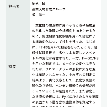
池永 誠
担当者
産業人材育成グループ
橘 洋一
文化財の建造物に用いられる漆や植物油
の劣化した塗膜の分析精度を向上させるた
めに、促進耐候性試験機を用いて劣化によ
る構造変化について検討を行った。はじめ
に、FT-IRを用いて測定を行ったところ、耐
候性試験前後で、劣化による著しいスペク
トルの変化が確認された。一方、Py-GC/MS
を用いた測定では、ピーク比の変化は見ら
概要
れたが、クロマトグラムの形状に大きな変
化は確認されなかった。それぞれの測定の
結果より、劣化反応として、炭化水素鎖の
酸化及び分解、ベンゼン環部位の分解が起
こっていることが確認された。また劣化し
た塗膜の分析には、Py-GC/MSのような塗膜
の表面から下層を含む塗膜全体を測定する