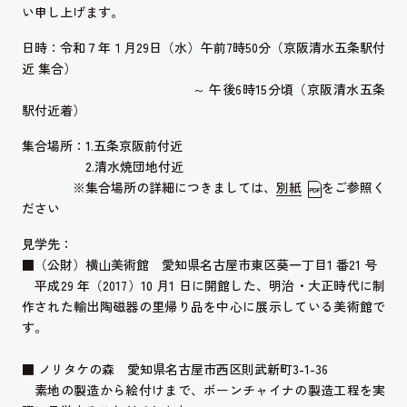
い申し上げます。
日時：令和７年１月29日（水）午前7時50分（京阪清水五条駅付
近 集合）
～ 午後6時15分頃（京阪清水五条
駅付近着）
集合場所：1.五条京阪前付近
2.清水焼団地付近
※集合場所の詳細につきましては、
別紙
をご参照く
ださい
見学先：
■（公財）横山美術館 愛知県名古屋市東区葵一丁目1 番21 号
平成29 年（2017）10 月1 日に開館した、明治・大正時代に制
作された輸出陶磁器の里帰り品を中心に展示している美術館で
す。
■ ノリタケの森 愛知県名古屋市西区則武新町3-1-36
素地の製造から絵付けまで、ボーンチャイナの製造工程を実