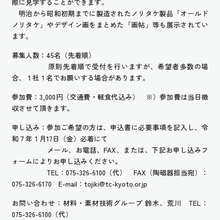
際に見学することができます。
明治から昭和初期までに製造されたノリタケ製品「オールド
ノリタケ」やデザイン画をまとめた「画帖」等も展示されてい
ます。
募集人数：45名（先着順）
原則先着順で受付を行いますが、希望者多数の場
合、１社１名でお願いする場合があります。
参加費：3,000円（交通費・軽食代込み） ※）参加費は当日徴
収させて頂きます。
申し込み：参加ご希望の方は、申込書に必要事項を記入し、令
和７年１月17日（金）必着にて
メール、お電話、FAX、または、下記お申し込みフ
ォームによりお申し込みください。
TEL：075-326-6100（代） FAX（陶磁器担当宛）：
075-326-6170 E-mail：tojiki@tc-kyoto.or.jp
お問い合わせ：材料・素材技術グループ 鈴木、荒川 TEL：
075-326-6100（代）