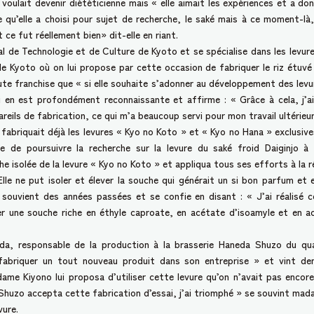
oulait devenir diététicienne mais « elle aimait les expériences et a donc
e qu’elle a choisi pour sujet de recherche, le saké mais à ce moment-là,
 ce fut réellement bien» dit-elle en riant.
al de Technologie et de Culture de Kyoto et se spécialise dans les levu
e Kyoto où on lui propose par cette occasion de fabriquer le riz étuvé 
ute franchise que « si elle souhaite s’adonner au développement des levure
i en est profondément reconnaissante et affirme : « Grâce à cela, j’
reils de fabrication, ce qui m’a beaucoup servi pour mon travail ultérieur
 fabriquait déjà les levures « Kyo no Koto » et « Kyo no Hana » exclusives
 de poursuivre la recherche sur la levure du saké froid Daiginjo à
 isolée de la levure « Kyo no Koto » et appliqua tous ses efforts à la réa
le ne put isoler et élever la souche qui générait un si bon parfum et e
souvient des années passées et se confie en disant : « J’ai réalisé co
rmer une souche riche en éthyle caproate, en acétate d’isoamyle et en
, responsable de la production à la brasserie Haneda Shuzo du quart
abriquer un tout nouveau produit dans son entreprise » et vint dema
me Kiyono lui proposa d’utiliser cette levure qu’on n’avait pas encor
Shuzo accepta cette fabrication d’essai, j’ai triomphé » se souvint mad
vure.