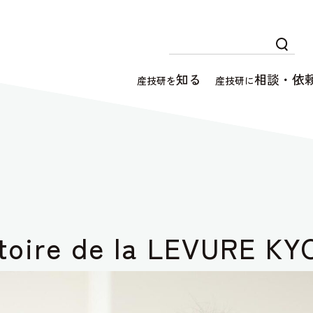
知る
相談・依
産技研を
産技研に
toire de la LEVURE K