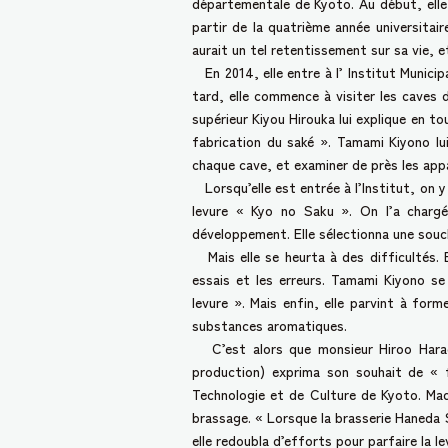
départementale de Kyoto. Au début, elle v
partir de la quatrième année universitair
aurait un tel retentissement sur sa vie, et
En 2014, elle entre à l’ Institut Municip
tard, elle commence à visiter les caves d
supérieur Kiyou Hirouka lui explique en to
fabrication du saké ». Tamami Kiyono lu
chaque cave, et examiner de près les appa
Lorsqu’elle est entrée à l’Institut, on y
levure « Kyo no Saku ». On l’a chargée
développement. Elle sélectionna une souche
Mais elle se heurta à des difficultés. El
essais et les erreurs. Tamami Kiyono se 
levure ». Mais enfin, elle parvint à fo
substances aromatiques.
C’est alors que monsieur Hiroo Harada
production) exprima son souhait de « f
Technologie et de Culture de Kyoto. Mada
brassage. « Lorsque la brasserie Haneda 
elle redoubla d’efforts pour parfaire la le