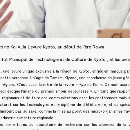
o no Koi », la Levure Kyoto, au début de l’ère Reiwa
itut Municipal de Technologie et de Culture de Kyoto , et les per
ne levure unique exclusive à la région de Kyoto, érigée en marque par 
cette personne. Il s’agit de Tamami Kiyono, une chercheuse de jeune gén
des régions. C’est aussi la mère de la levure « Kyo no Koi ». Ce nom ac
ceur évoque l’image du premier amour de jeunesse ». En tant que rapport
s régionaux et de faire des communications dans les conférences mais so
torat sur les technologies et le diplôme de diététicienne, et sa spécia
limitent pas au saké, comme la mise au point des micro-organismes favora
industrie alimentaire régionale.
limentaires au laboratoire de recherche sur les sciences de la vie