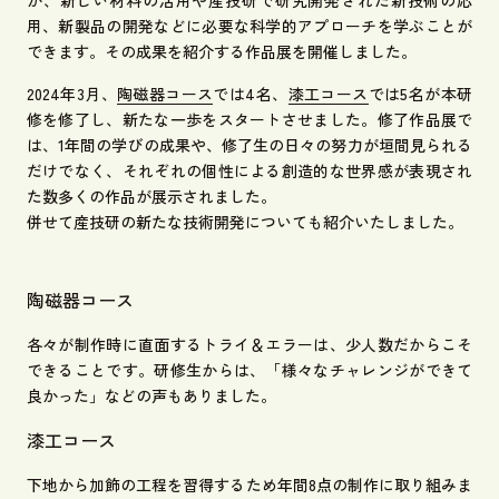
用、新製品の開発などに必要な科学的アプローチを学ぶことが
できます。その成果を紹介する作品展を開催しました。
2024年3月、
陶磁器コース
では4名、
漆工コース
では5名が本研
修を修了し、新たな一歩をスタートさせました。修了作品展で
は、1年間の学びの成果や、修了生の日々の努力が垣間見られる
だけでなく、それぞれの個性による創造的な世界感が表現され
た数多くの作品が展示されました。
併せて産技研の新たな技術開発についても紹介いたしました。
陶磁器コース
各々が制作時に直面するトライ＆エラーは、少人数だからこそ
できることです。研修生からは、「様々なチャレンジができて
良かった」などの声もありました。
漆工コース
下地から加飾の工程を習得するため年間8点の制作に取り組みま