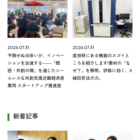
2026.07.31
2026.07.31
予期せぬ出会いが、イノベー
産技研にある機器のスゴイと
ションを加速する――「関
ころを紹介します!素材の「な
西・共創の環」を通じたシー
ぜ？」を解明。評価に効く、X
ムレスな共創支援近畿経済産
線回折法の力。
業局 スタートアップ推進室
新着記事