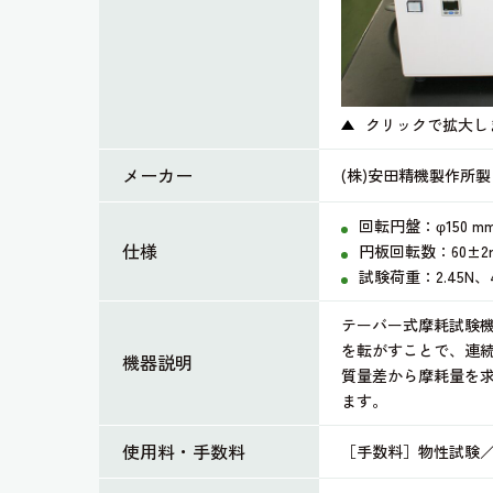
クリックで拡大し
メーカー
(株)安田精機製作所製
回転円盤：φ150 m
仕様
円板回転数：60±2rp
試験荷重：2.45N、4.
テーバー式摩耗試験
を転がすことで、連
機器説明
質量差から摩耗量を
ます。
使用料・手数料
［手数料］物性試験