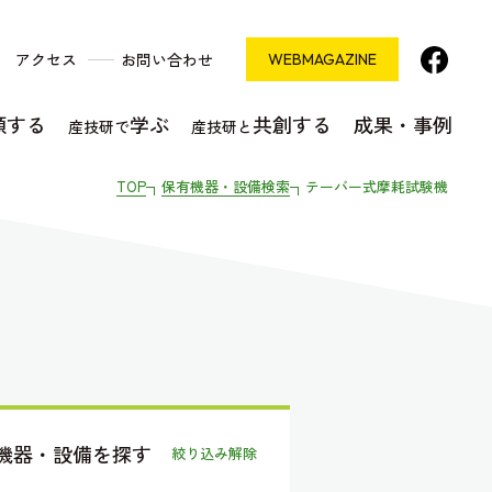
アクセス
お問い合わせ
WEB
MAGAZINE
頼する
学ぶ
共創する
成果・事例
産技研で
産技研と
TOP
保有機器・設備検索
テーバー式摩耗試験機
機器・設備を探す
絞り込み解除