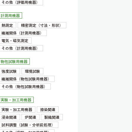
その他（評価用機器）
計測用機器
熱測定
精密測定（寸法・形状）
繊維関係（計測用機器）
電気・磁気測定
その他（計測用機器）
物性試験用機器
強度試験
環境試験
繊維関係（物性試験用機器）
その他（物性試験用機器）
実験・加工用機器
実験・加工用機器
捺染関連
浸染関連
炉関連
製織関連
試料調整（試験・分析前処理）