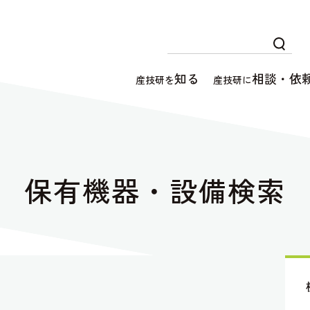
知る
相談・依
産技研を
産技研に
保有機器・設備検索