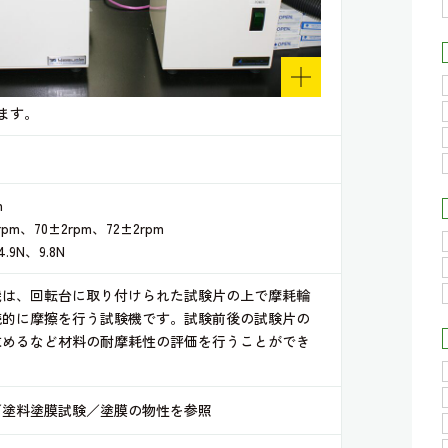
ます。
m
m、70±2rpm、72±2rpm
9N、9.8N
機は、回転台に取り付けられた試験片の上で摩耗輪
続的に摩擦を行う試験機です。試験前後の試験片の
求めるなど材料の耐摩耗性の評価を行うことができ
／塗料塗膜試験／塗膜の物性を参照