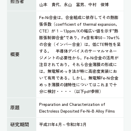
担当者
山本 貴代、永山 富男、中村 俊博
Fe-Ni合金は，合金組成に依存してその熱膨
張係数（coefficient of thermal expansion，
CTE）が１～13ppm/Kの幅広い値を示す"熱
膨張制御合金"であり，Fe含有率50～70wt％
の合金（インバー合金）は，低CTE特性を呈
する。 半導体デバイスのサーマルマネー
概要
ジメントの必要性から，Fe-Ni合金の活用が
注目されており，それら合金薄膜の形成に
は，無電解めっき法が特に高密度実装にお
いて有用である。しかし，無電解Fe-Ni合金
めっき薄膜の諸特性についてはこれまで十
分に検討・・・・（以下pdf参照）
Preparation and Characterization of
原題
Electroless Deposited Fe-Ni-B Alloy Films
研究期間
平成31年4月～令和2年3月