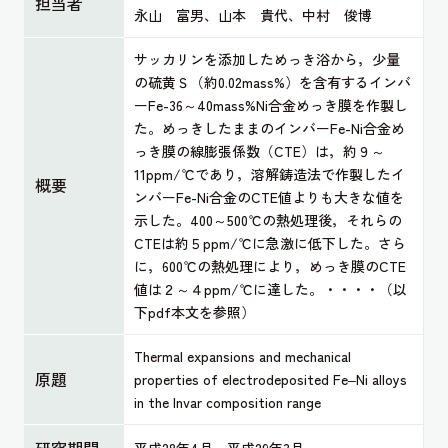
担当者
永山 富男、山本 貴代、中村 俊博
サッカリンを添加しためっき浴から，少量
の硫黄Ｓ（約0.02mass%）を含有するインバ
ーFe-36～40mass%Ni合金めっき膜を作製し
た。めっきしたままのインバーFe-Ni合金め
っき膜の線膨張係数（CTE）は，約９～
11ppm/℃であり，溶解鋳造法で作製したイ
概要
ンバーFe-Ni合金のCTE値よりも大きな値を
示した。400～500℃の熱処理後，それらの
CTEは約５ppm/℃に急激に低下した。さら
に，600℃の熱処理により，めっき膜のCTE
値は２～４ppm/℃に達した。・・・・（以
下pdf本文を参照）
Thermal expansions and mechanical
原題
properties of electrodeposited Fe‒Ni alloys
in the Invar composition range
研究期間
平成28年4月～平成29年3月