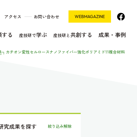
アクセス
お問い合わせ
WEB
MAGAZINE
頼する
学ぶ
共創する
成果・事例
産技研で
産技研と
果
カチオン変性セルロースナノファイバー強化ポリアミド11複合材料
研究成果を探す
絞り込み解除