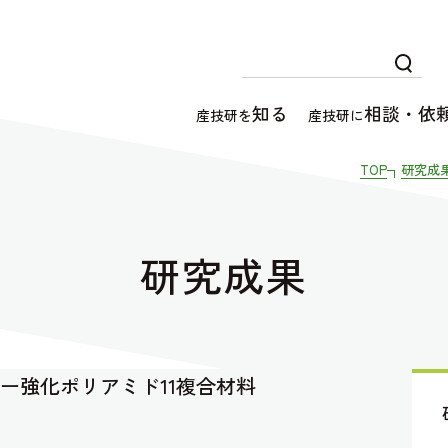
知る
相談・依
産技研を
産技研に
TOP
研究成
研究成果
ー強化ポリアミド11複合材料