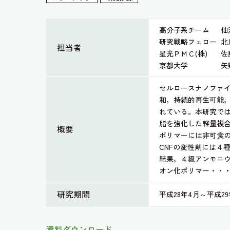
高分子系チーム
仙
研究戦略フェロー
北
担当者
星光ＰＭＣ(株)
佐
京都大学
矢
セルロースナノファイ
和，持続的再生可能
れている。本研究では
脂を強化した軽量複
概要
ポリマーには非可食の
CNFの変性剤には４
結果，４級アンモニ
オン化ポリマー・・・
研究期間
平成28年4月～平成29
資料ダウンロード