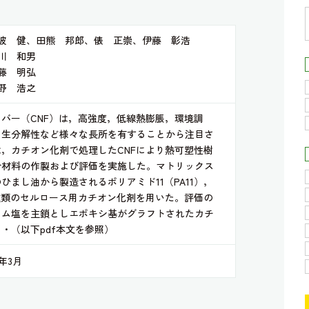
波 健、田熊 邦郎、俵 正崇、伊藤 彰浩
川 和男
藤 明弘
野 浩之
バー（CNF）は，高強度，低線熱膨脹，環境調
，生分解性など様々な長所を有することから注目さ
，カチオン化剤で処理したCNFにより熱可塑性樹
合材料の作製および評価を実施した。マトリックス
ひまし油から製造されるポリアミド11（PA11），
種類のセルロース用カチオン化剤を用いた。評価の
ウム塩を主鎖としエポキシ基がグラフトされたカチ
・（以下pdf本文を参照）
年3月