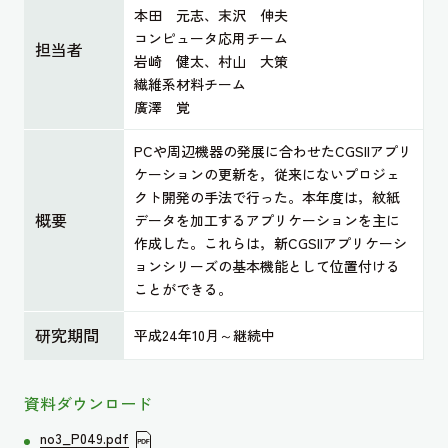
本田 元志、末沢 伸夫
コンピュータ応用チーム
担当者
岩崎 健太、村山 大策
繊維系材料チーム
廣澤 覚
PCや周辺機器の発展に合わせたCGSIIアプリ
ケーションの更新を，従来にないプロジェ
クト開発の手法で行った。本年度は，紋紙
概要
データを加工するアプリケーションを主に
作成した。これらは，新CGSIIアプリケーシ
ョンシリーズの基本機能として位置付ける
ことができる。
研究期間
平成24年10月～継続中
資料ダウンロード
no3_P049.pdf