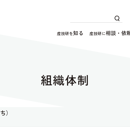
知る
相談・依
産技研を
産技研に
組織体制
いち）