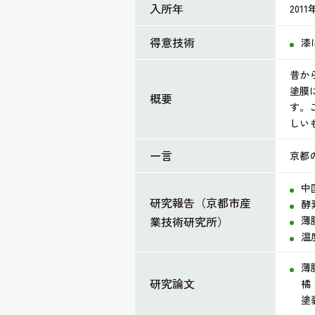
入所年
2011
得意技術
漆
昔か
塗膜
概要
す。
しい
一言
京都
中
研究報告（京都市産
酵
業技術研究所）
薄
温
薄
研究論文
橘
塗装