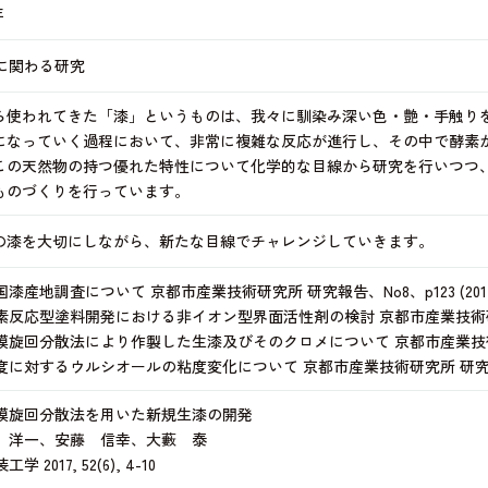
年
に関わる研究
ら使われてきた「漆」というものは、我々に馴染み深い色・艶・手触り
になっていく過程において、非常に複雑な反応が進行し、その中で酵素
この天然物の持つ優れた特性について化学的な目線から研究を行いつつ
ものづくりを行っています。
の漆を大切にしながら、新たな目線でチャレンジしていきます。
国漆産地調査について 京都市産業技術研究所 研究報告、No8、p123 (2017
素反応型塗料開発における非イオン型界面活性剤の検討 京都市産業技術研究所 研
膜旋回分散法により作製した生漆及びそのクロメについて 京都市産業技術研究所 
度に対するウルシオールの粘度変化について 京都市産業技術研究所 研究報告、No
膜旋回分散法を用いた新規生漆の開発
 洋一、安藤 信幸、大藪 泰
工学 2017, 52(6), 4-10