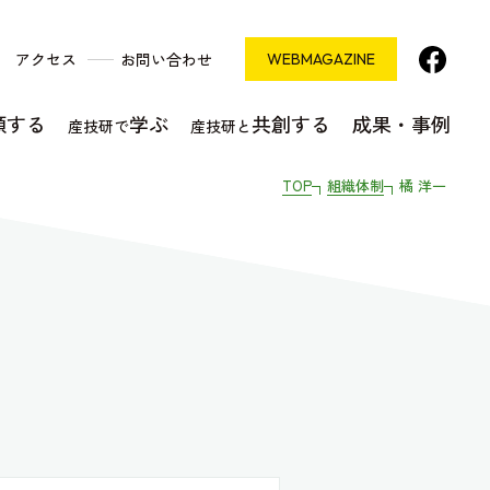
アクセス
お問い合わせ
WEB
MAGAZINE
頼する
学ぶ
共創する
成果・事例
産技研で
産技研と
TOP
組織体制
橘 洋一