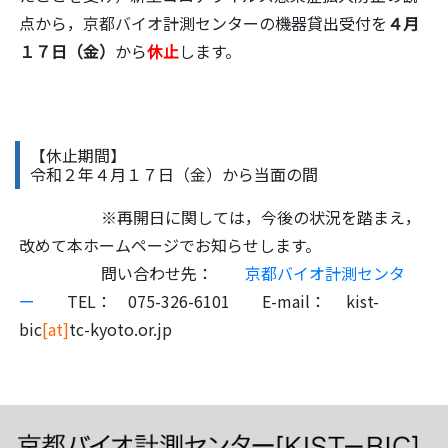
点から，
京都バイオ
計測センターの機器貸出受付を
４月
１７日（金）
から
休止
します。
【休止期間】
令和２年４月１７日（金）から当面の間
<br>
※再開日に関しては，今後の状況を踏まえ，
改めて本ホームページでお知らせします。
<br>
問い合わせ先：
京都バイオ計測センタ
ー
TEL： 075-326-6101 E-mail： kist-
bic
[at]
tc-kyoto.or.jp