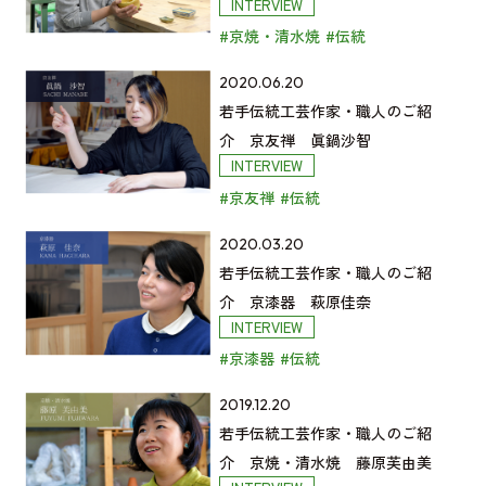
INTERVIEW
京
統
の
人
#京焼・清水焼
#伝統
漆
工
記
の
器
芸
事
ご
若
2020.06.20
芦󠄀
作
を
紹
手
若手伝統工芸作家・職人のご紹
田
家・
読
介
伝
介 京友禅 眞鍋沙智
直
職
INTERVIEW
む
京
統
子
人
#京友禅
#伝統
友
工
の
の
禅
芸
記
ご
若
2020.03.20
永
作
事
紹
手
若手伝統工芸作家・職人のご紹
澤
家・
を
介
伝
介 京漆器 萩原佳奈
翔
職
INTERVIEW
読
京
統
子
人
#京漆器
#伝統
む
焼・
工
の
の
清
芸
記
ご
若
2019.12.20
水
作
事
紹
手
若手伝統工芸作家・職人のご紹
焼
家・
を
介
伝
介 京焼・清水焼 藤原芙由美
山
職