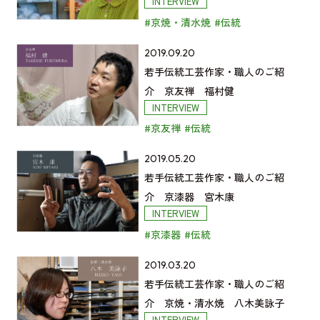
INTERVIEW
読
京
統
口
人
#京焼・清水焼
#伝統
む
友
工
有
の
禅
芸
加
ご
若
2019.09.20
眞
作
の
紹
手
若手伝統工芸作家・職人のご紹
鍋
家・
記
介
伝
介 京友禅 福村健
沙
職
INTERVIEW
事
京
統
智
人
#京友禅
#伝統
を
漆
工
の
の
読
器
芸
記
ご
若
2019.05.20
む
萩
作
事
紹
手
若手伝統工芸作家・職人のご紹
原
家・
を
介
伝
介 京漆器 宮木康
佳
職
INTERVIEW
読
京
統
奈
人
#京漆器
#伝統
む
焼・
工
の
の
清
芸
記
ご
若
2019.03.20
水
作
事
紹
手
若手伝統工芸作家・職人のご紹
焼
家・
を
介
伝
介 京焼・清水焼 八木美詠子
藤
職
INTERVIEW