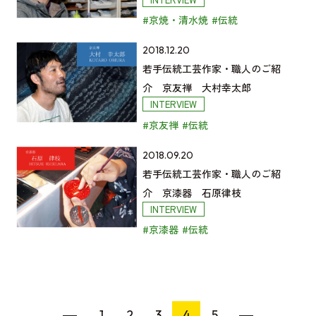
読
京
統
原
人
#京焼・清水焼
#伝統
む
友
工
芙
の
禅
芸
由
ご
若
2018.12.20
福
作
美
紹
手
若手伝統工芸作家・職人のご紹
村
家・
の
介
伝
介 京友禅 大村幸太郎
健
職
INTERVIEW
記
京
統
の
人
#京友禅
#伝統
事
漆
工
記
の
を
器
芸
事
ご
若
2018.09.20
読
宮
作
を
紹
手
若手伝統工芸作家・職人のご紹
む
木
家・
読
介
伝
介 京漆器 石原律枝
康
職
INTERVIEW
む
京
統
の
人
#京漆器
#伝統
焼・
工
記
の
清
芸
事
ご
水
作
を
紹
焼
家・
読
介
八
職
1
2
3
4
5