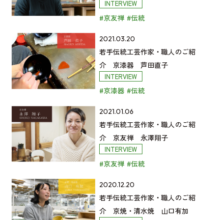
INTERVIEW
統
#京友禅
#伝統
工
芸
若
2021.03.20
作
手
若手伝統工芸作家・職人のご紹
家・
伝
介 京漆器 芦󠄀田直子
職
INTERVIEW
統
人
#京漆器
#伝統
工
の
芸
ご
若
2021.01.06
作
紹
手
若手伝統工芸作家・職人のご紹
家・
介
伝
介 京友禅 永澤翔子
職
INTERVIEW
京
統
人
#京友禅
#伝統
友
工
の
禅
芸
ご
若
2020.12.20
吉
作
紹
手
若手伝統工芸作家・職人のご紹
田
家・
介
伝
介 京焼・清水焼 山口有加
麗
職