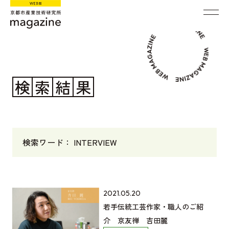
検
索
結
果
検索ワード
INTERVIEW
若
2021.05.20
手
若手伝統工芸作家・職人のご紹
伝
介 京友禅 吉田麗