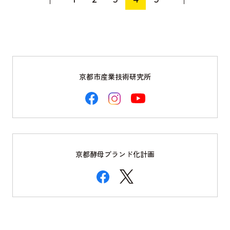
む
京
木
人
友
美
の
禅
詠
ご
大
子
紹
村
の
介
幸
記
京
京都市産業技術研究所
太
事
漆
郎
を
器
の
読
石
記
む
原
事
律
を
京都酵母ブランド化計画
枝
読
の
む
記
事
を
読